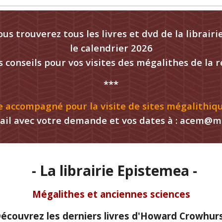
ous trouverez tous les livres et dvd de la librair
le calendrier 2026
s conseils pour vos visites des mégalithes de la r
***
e accompagné pour la visite de sites mégalithiqu
ail avec votre demande et vos dates à : acem@me
- La
l
ibrairie Epistemea -
Mégalithes et anciennes sciences
écouvrez l
es derniers livres d'Howard Crowhur