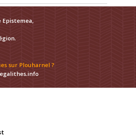
ie Epistemea,
égion.
es sur Plouharnel ?
galithes.info
st