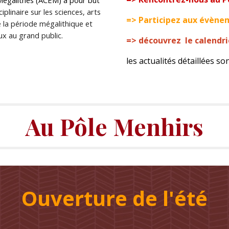
 Mégalithes (ACEM) a pour but
plinaire sur les sciences, arts
=> Participez aux évène
 la période mégalithique et
x au grand public.
=> découvrez le calendr
les actualités détaillées s
Au Pôle Menhirs
Ouverture de l'été