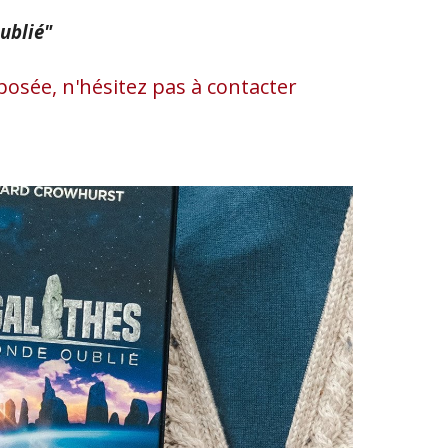
ublié"
osée, n'hésitez pas à contac
ter