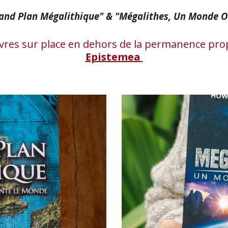
rand
P
lan
M
égalithique"
& "Mégalithes, Un Monde O
ivres
sur place en dehors de la permanence prop
Epistemea